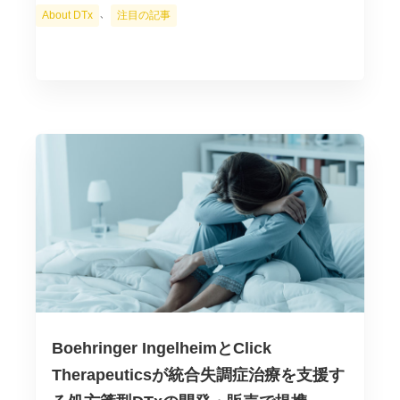
カ
、
About DTx
注目の記事
テ
ゴ
リ
ー
Boehringer IngelheimとClick
Therapeuticsが統合失調症治療を支援す