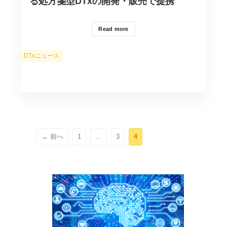
る処方箋型DTxの開発・販売で提携
Read more
カ
DTxニュース
テ
ゴ
リ
ー
ペ
ペ
ペ
←
前へ
1
…
3
4
ー
ー
ー
ジ
ジ
ジ