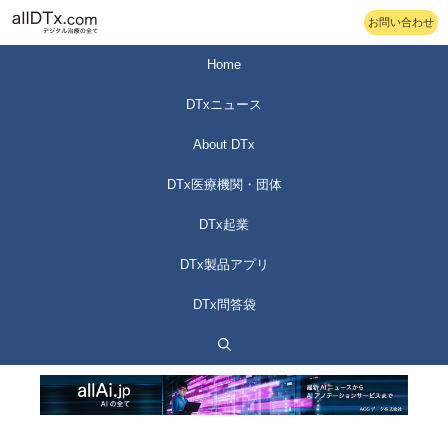
コ
お問い合わせ
ン
テ
Home
ン
DTxニュース
ツ
へ
About DTx
ス
DTx医療機関・団体
キ
ッ
DTx起業
プ
DTx製品アプリ
DTx問答袋