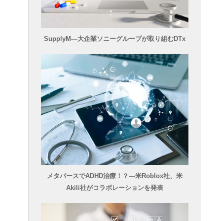
SupplyM―大企業ソニーグループが取り組むDTx
メタバースでADHD治療！？―米Roblox社、米
Akili社がコラボレーションを発表