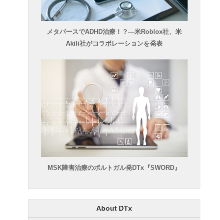
メタバースでADHD治療！？―米Roblox社、米
Akili社がコラボレーションを発表
MSK障害治療のポルトガル発DTx『SWORD』
About DTx