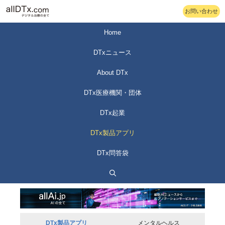
コ
お問い合わせ
ン
テ
Home
ン
DTxニュース
ツ
へ
About DTx
ス
DTx医療機関・団体
キ
ッ
DTx起業
プ
DTx製品アプリ
DTx問答袋
DTx製品アプリ
メンタルヘルス