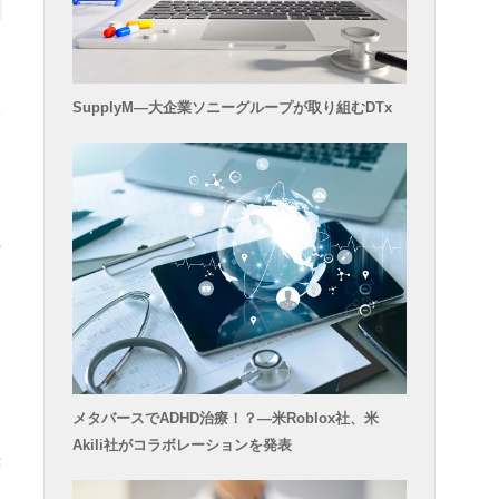
SupplyM―大企業ソニーグループが取り組むDTx
の
る
ー
」
メタバースでADHD治療！？―米Roblox社、米
Akili社がコラボレーションを発表
眠