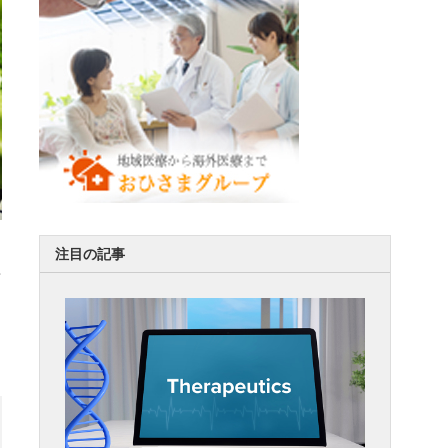
注目の記事
注
し