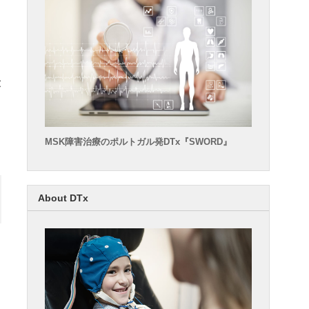
が
い
MSK障害治療のポルトガル発DTx『SWORD』
About DTx
は
い