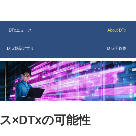
DTxニュース
About DTx
DTx製品アプリ
DTx問答袋
ス×DTxの可能性