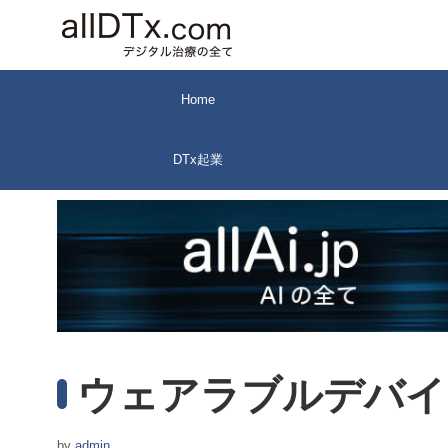
コ
ン
テ
ン
Home
ツ
へ
DTx起業
ス
キ
ッ
プ
ウェアラブルデバイ
by
admin