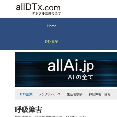
コ
ン
テ
ン
Home
ツ
へ
DTx起業
ス
キ
ッ
プ
DTx起業
メンタルヘルス
生活習慣病
神経障害・痛み
呼吸障害