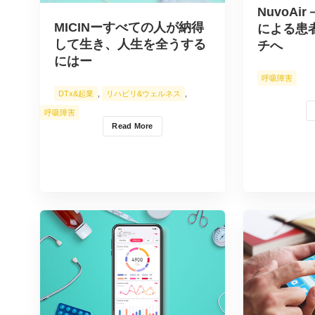
NuvoA
MICINーすべての人が納得
による患
して生き、人生を全うする
チへ
にはー
呼吸障害
DTx&起業
,
リハビリ&ウェルネス
,
呼吸障害
Read More