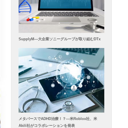
SupplyM―大企業ソニーグループが取り組むDTx
メタバースでADHD治療！？―米Roblox社、米
Akili社がコラボレーションを発表