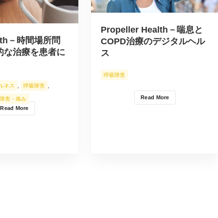
Propeller Health－喘息と
ealth－時間場所問
COPD治療のデジタルヘル
的な治療を患者に
ス
呼吸障害
ルネス
,
呼吸障害
,
Read More
障害・痛み
Read More