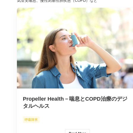
気管支喘息、慢性閉塞性肺疾患（COPD）など
Propeller Health－喘息とCOPD治療のデジ
タルヘルス
呼吸障害