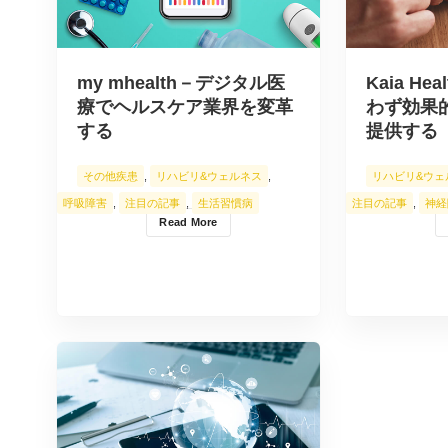
my mhealth－デジタル医
Kaia H
療でヘルスケア業界を変革
わず効果
する
提供する
その他疾患
,
リハビリ&ウェルネス
,
リハビリ&ウェ
呼吸障害
,
注目の記事
,
生活習慣病
注目の記事
,
神経
Read More