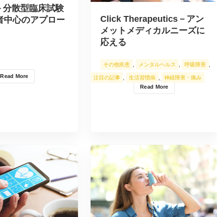
ir－分散型臨床試験
Click Therapeutics－アン
者中心のアプロー
メットメディカルニーズに
応える
その他疾患
,
メンタルヘルス
,
呼吸障害
,
Read More
注目の記事
,
生活習慣病
,
神経障害・痛み
Read More