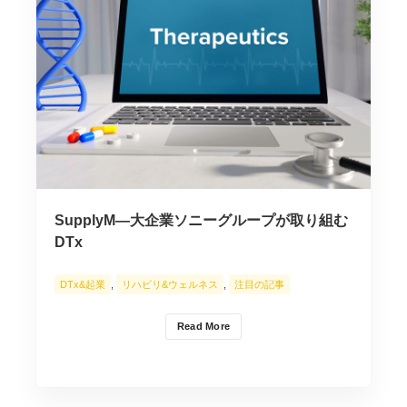
SupplyM―大企業ソニーグループが取り組む
DTx
DTx&起業
,
リハビリ&ウェルネス
,
注目の記事
Read More