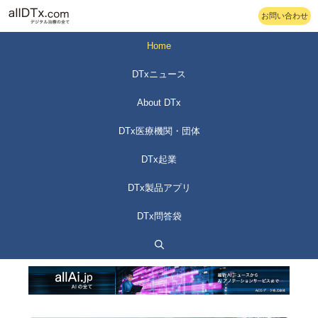
コ
お問い合わせ
ン
テ
Home
ン
DTxニュース
ツ
へ
About DTx
ス
DTx医療機関・団体
キ
ッ
DTx起業
プ
DTx製品アプリ
DTx問答袋