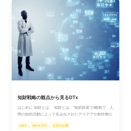
知財戦略の観点から見るDTx
はじめに 知財とは 知財とは、“知的財産“の略称で、人
間の知的活動によって生み出されたアイデアや創作物な
ど、財産的な価値を持つものを指します。知財の中でも
1pick
,
About DTx
,
注目の記事
法律上保護される権利のことを知的財産権と呼びます