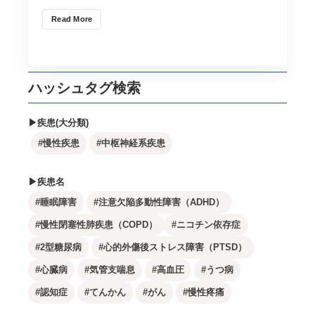
が、その種類は様々です。そしてこの記事では、特許庁
Read More
に登録することで効力を発揮する「特許権」と「実用新
案権」、「商標権」、「意匠権」の４つにフォーカスし
て説明します。 DTxとは DTx(デジタル…
ハッシュタグ検索
▶疾患(大分類)
#慢性疾患
#中枢神経系疾患
▶疾患名
#睡眠障害
#注意欠陥多動性障害（ADHD）
#慢性閉塞性肺疾患（COPD）
#ニコチン依存症
#2型糖尿病
#心的外傷後ストレス障害（PTSD）
#心臓病
#気管支喘息
#高血圧
#うつ病
#認知症
#てんかん
#がん
#慢性疼痛