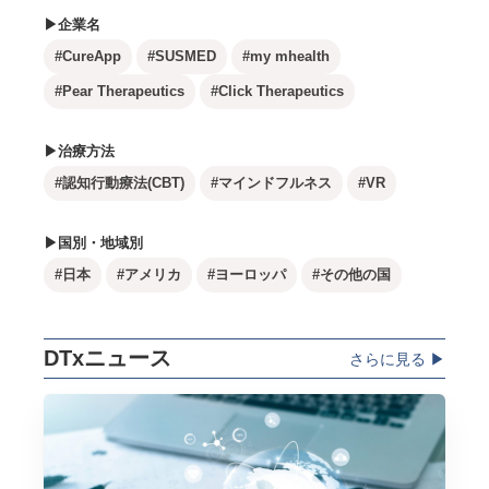
▶企業名
#CureApp
#SUSMED
#my mhealth
#Pear Therapeutics
#Click Therapeutics
▶治療方法
#認知行動療法(CBT)
#マインドフルネス
#VR
▶国別・地域別
#日本
#アメリカ
#ヨーロッパ
#その他の国
DTxニュース
さらに見る ▶︎