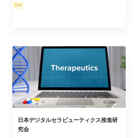
カ
団体
テ
ゴ
リ
ー
日本デジタルセラピューティクス推進研
究会