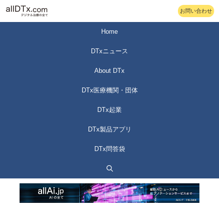
コ
お問い合わせ
ン
テ
Home
ン
DTxニュース
ツ
へ
About DTx
ス
DTx医療機関・団体
キ
ッ
DTx起業
プ
DTx製品アプリ
DTx問答袋