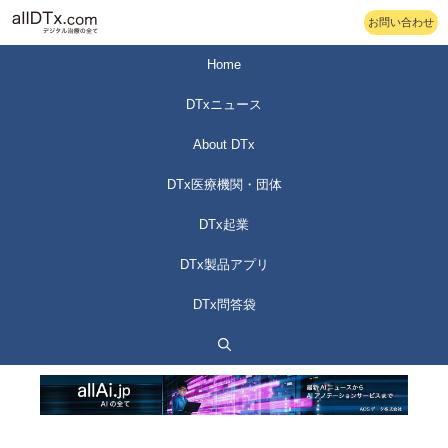
コ
お問い合わせ
ン
テ
Home
ン
DTxニュース
ツ
へ
About DTx
ス
DTx医療機関・団体
キ
ッ
DTx起業
プ
DTx製品アプリ
DTx問答袋