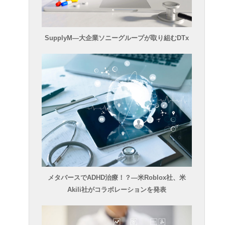
SupplyM―大企業ソニーグループが取り組むDTx
メタバースでADHD治療！？―米Roblox社、米
Akili社がコラボレーションを発表