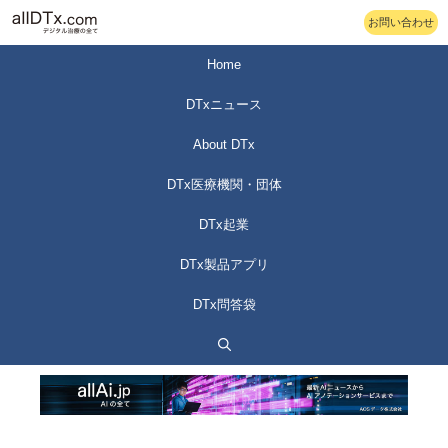
コ
お問い合わせ
ン
テ
Home
ン
DTxニュース
ツ
へ
About DTx
ス
DTx医療機関・団体
キ
ッ
DTx起業
プ
DTx製品アプリ
DTx問答袋