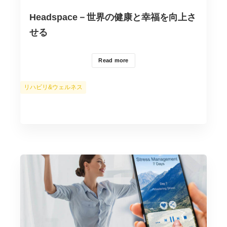
Headspace－世界の健康と幸福を向上さ
せる
Read more
カ
リハビリ&ウェルネス
テ
ゴ
リ
ー