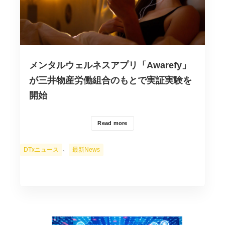
メンタルウェルネスアプリ「Awarefy」
が三井物産労働組合のもとで実証実験を
開始
Read more
カ
、
DTxニュース
最新News
テ
ゴ
リ
ー