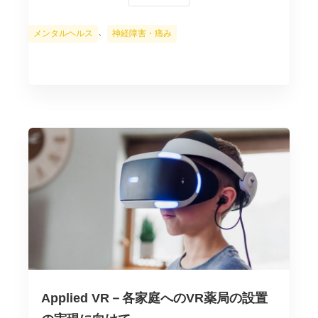
カ
、
メンタルヘルス
神経障害・痛み
テ
ゴ
リ
ー
Applied VR－各家庭へのVR薬局の設置