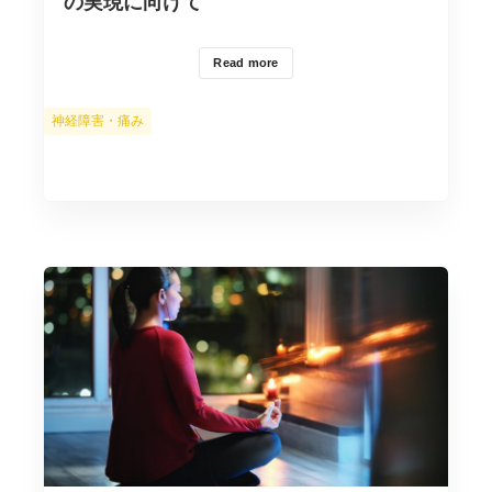
の実現に向けて
Read more
カ
神経障害・痛み
テ
ゴ
リ
ー