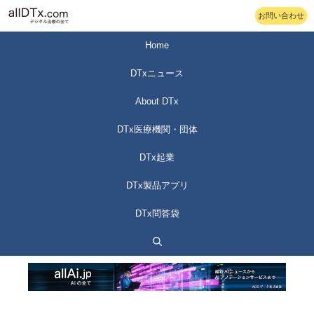
コ
お問い合わせ
ン
テ
Home
ン
DTxニュース
ツ
へ
About DTx
ス
DTx医療機関・団体
キ
ッ
DTx起業
プ
DTx製品アプリ
DTx問答袋