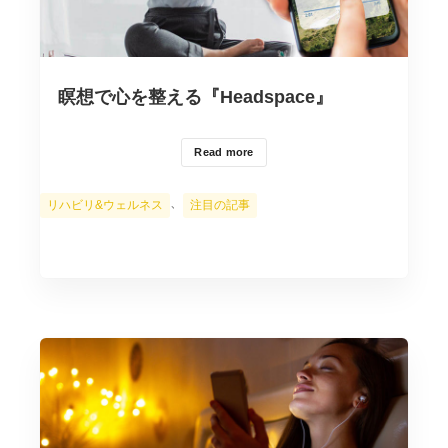
瞑想で心を整える『Headspace』
Read more
カ
、
リハビリ&ウェルネス
注目の記事
テ
ゴ
リ
ー