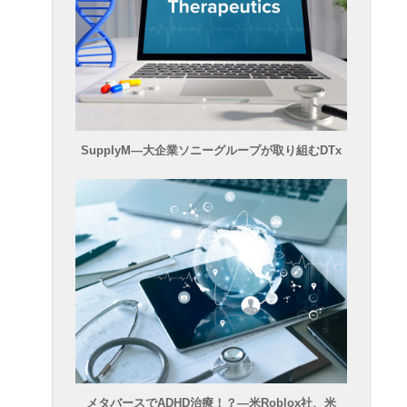
SupplyM―大企業ソニーグループが取り組むDTx
メタバースでADHD治療！？―米Roblox社、米