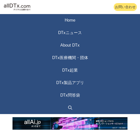
コ
お問い合わせ
ン
テ
Home
ン
DTxニュース
ツ
へ
About DTx
ス
DTx医療機関・団体
キ
ッ
DTx起業
プ
DTx製品アプリ
DTx問答袋