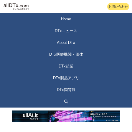
コ
お問い合わせ
ン
テ
Home
ン
DTxニュース
ツ
へ
About DTx
ス
DTx医療機関・団体
キ
ッ
DTx起業
プ
DTx製品アプリ
DTx問答袋