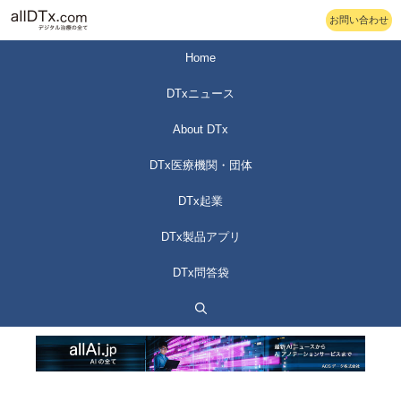
コ
お問い合わせ
ン
テ
Home
ン
DTxニュース
ツ
へ
About DTx
ス
DTx医療機関・団体
キ
ッ
DTx起業
プ
DTx製品アプリ
DTx問答袋