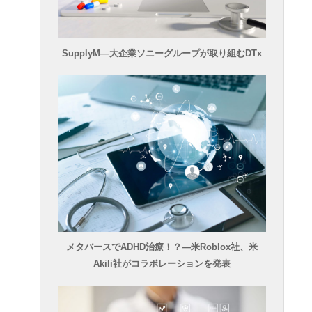
SupplyM―大企業ソニーグループが取り組むDTx
メタバースでADHD治療！？―米Roblox社、米
Akili社がコラボレーションを発表