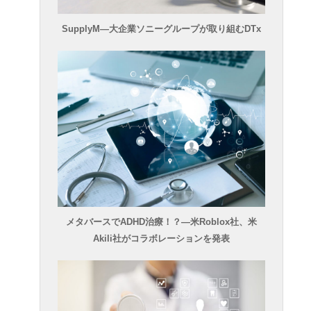
SupplyM―大企業ソニーグループが取り組むDTx
メタバースでADHD治療！？―米Roblox社、米
Akili社がコラボレーションを発表