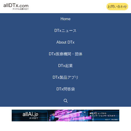
コ
お問い合わせ
ン
テ
Home
ン
DTxニュース
ツ
へ
About DTx
ス
DTx医療機関・団体
キ
ッ
DTx起業
プ
DTx製品アプリ
DTx問答袋