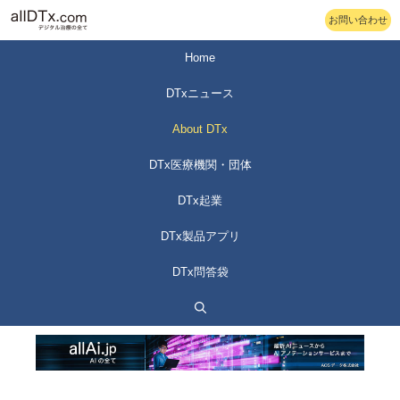
コ
お問い合わせ
ン
テ
Home
ン
DTxニュース
ツ
へ
About DTx
ス
DTx医療機関・団体
キ
ッ
DTx起業
プ
DTx製品アプリ
DTx問答袋