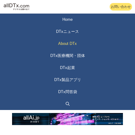
コ
お問い合わせ
ン
テ
Home
ン
DTxニュース
ツ
へ
About DTx
ス
DTx医療機関・団体
キ
ッ
DTx起業
プ
DTx製品アプリ
DTx問答袋