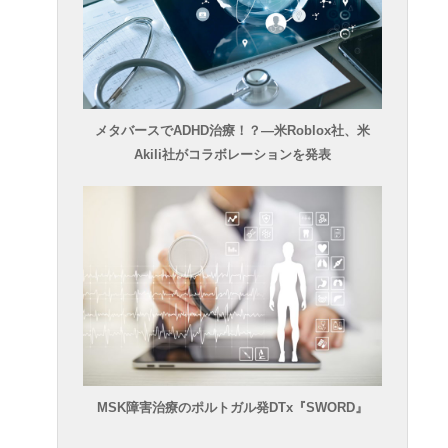
メタバースでADHD治療！？―米Roblox社、米
Akili社がコラボレーションを発表
MSK障害治療のポルトガル発DTx『SWORD』