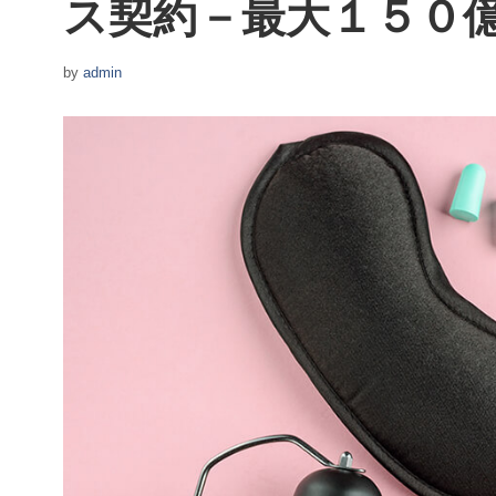
ス契約－最大１５０
by
admin