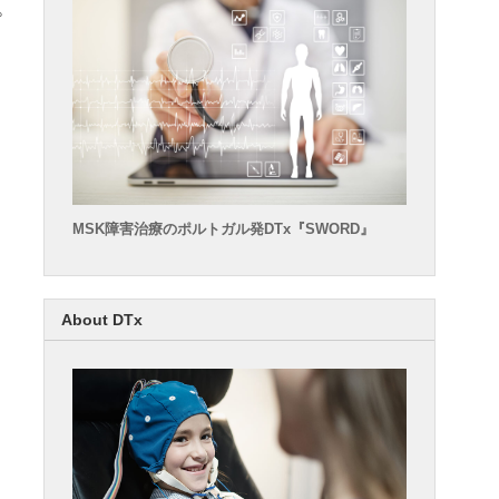
プ
MSK障害治療のポルトガル発DTx『SWORD』
About DTx