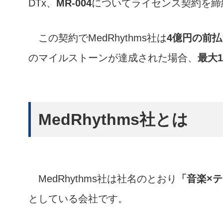
DTx、
MR-004
についてライセンス契約を締
この契約でMedRhythms社は
4億円の前
のマイルストーンが達成された場合、
最大
MedRhythms社とは
MedRhythms社は社名のとおり
「音楽×
としている会社です。