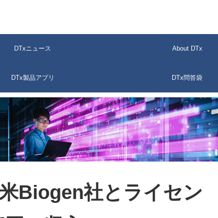
DTxニュース
About DTx
DTx製品アプリ
DTx問答袋
、米Biogen社とライセン