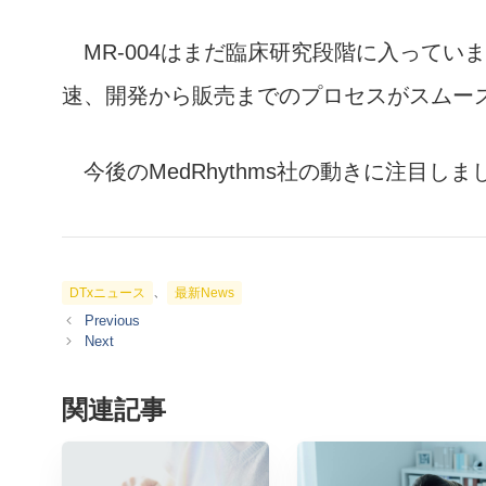
MR-004はまだ臨床研究段階に入ってい
速、開発から販売までのプロセスがスムー
今後のMedRhythms社の動きに注目しま
カ
、
DTxニュース
最新News
テ
ゴ
リ
ー
関連記事