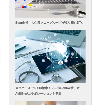
SupplyM―大企業ソニーグループが取り組むDTx
メタバースでADHD治療！？―米Roblox社、米
Akili社がコラボレーションを発表