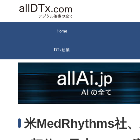
コ
ン
テ
ン
Home
ツ
へ
DTx起業
ス
キ
ッ
プ
米MedRhythms社