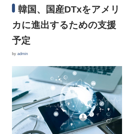
韓国、国産DTxをアメリ
カに進出するための支援
予定
by
admin