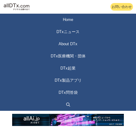
コ
お問い合わせ
ン
テ
Home
ン
DTxニュース
ツ
へ
About DTx
ス
DTx医療機関・団体
キ
ッ
DTx起業
プ
DTx製品アプリ
DTx問答袋