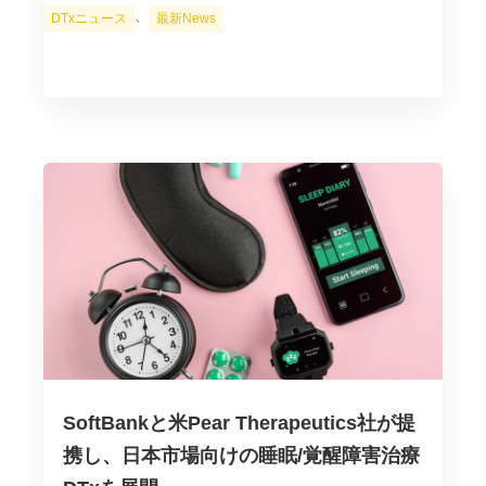
カ
、
DTxニュース
最新News
テ
ゴ
リ
ー
SoftBankと米Pear Therapeutics社が提
携し、日本市場向けの睡眠/覚醒障害治療