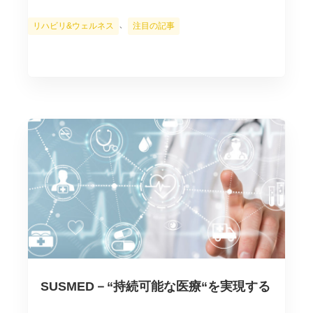
カ
、
リハビリ&ウェルネス
注目の記事
テ
ゴ
リ
ー
SUSMED－“持続可能な医療“を実現する