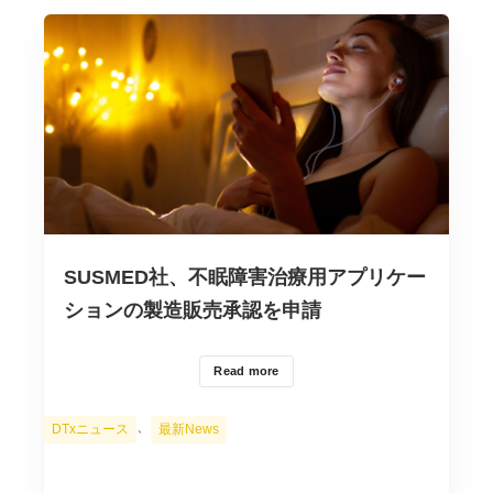
SUSMED社、不眠障害治療用アプリケー
ションの製造販売承認を申請
Read more
カ
、
DTxニュース
最新News
テ
ゴ
リ