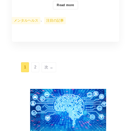
Read more
カ
、
メンタルヘルス
注目の記事
テ
ゴ
リ
ー
ペ
ペ
1
2
次
→
ー
ー
ジ
ジ