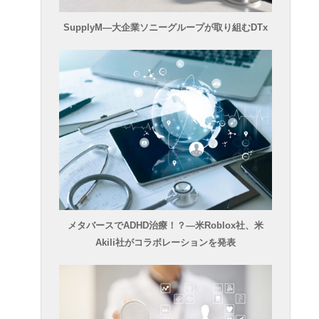
SupplyM―大企業ソニーグループが取り組むDTx
メタバースでADHD治療！？―米Roblox社、米
Akili社がコラボレーションを発表