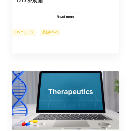
DTxを展開
Read more
カ
、
DTxニュース
最新News
テ
ゴ
リ
ー