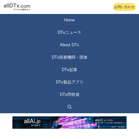
コ
お問い合わせ
ン
テ
Home
ン
DTxニュース
ツ
へ
About DTx
ス
DTx医療機関・団体
キ
ッ
DTx起業
プ
DTx製品アプリ
DTx問答袋