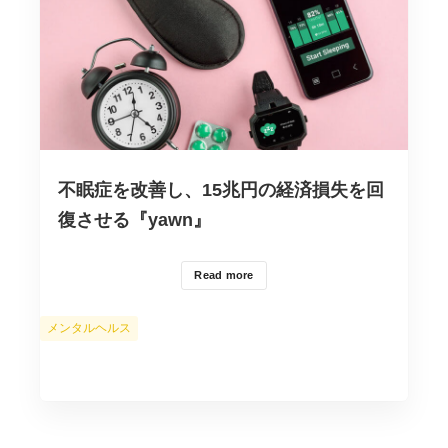
不眠症を改善し、15兆円の経済損失を回
復させる『yawn』
Read more
カ
メンタルヘルス
テ
ゴ
リ
ー