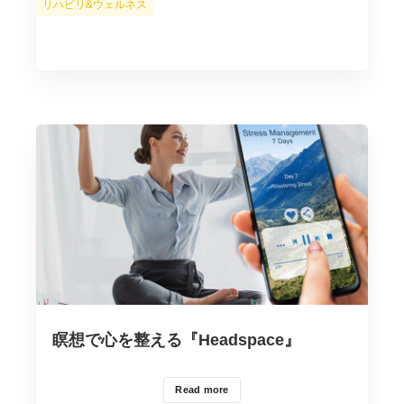
カ
リハビリ&ウェルネス
テ
ゴ
リ
ー
瞑想で心を整える『Headspace』
Read more