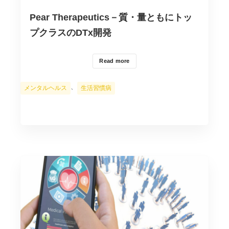
Pear Therapeutics－質・量ともにトッ
プクラスのDTx開発
Read more
カ
、
メンタルヘルス
生活習慣病
テ
ゴ
リ
ー