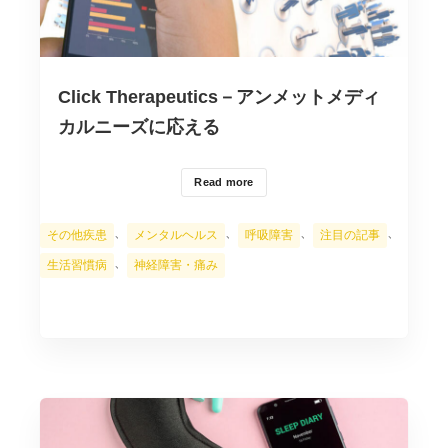
Click Therapeutics－アンメットメディ
カルニーズに応える
Read more
カ
、
、
、
、
その他疾患
メンタルヘルス
呼吸障害
注目の記事
テ
、
生活習慣病
神経障害・痛み
ゴ
リ
ー