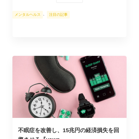
カ
、
メンタルヘルス
注目の記事
テ
ゴ
リ
ー
不眠症を改善し、15兆円の経済損失を回