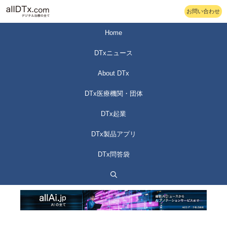
コ
お問い合わせ
ン
テ
Home
ン
DTxニュース
ツ
へ
About DTx
ス
DTx医療機関・団体
キ
ッ
DTx起業
プ
DTx製品アプリ
DTx問答袋