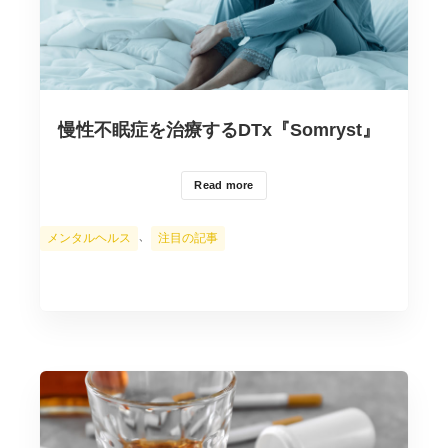
慢性不眠症を治療するDTx『Somryst』
Read more
カ
、
メンタルヘルス
注目の記事
テ
ゴ
リ
ー