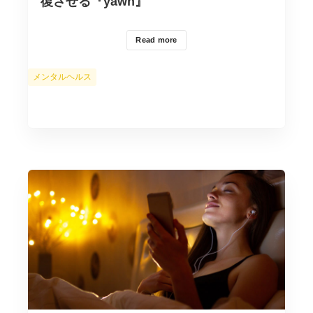
復させる『yawn』
Read more
カ
メンタルヘルス
テ
ゴ
リ
ー