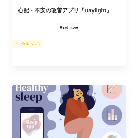
心配・不安の改善アプリ『Daylight』
Read more
カ
メンタルヘルス
テ
ゴ
リ
ー