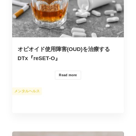
オピオイド使用障害(OUD)を治療する
DTx『reSET-O』
Read more
カ
メンタルヘルス
テ
ゴ
リ
ー