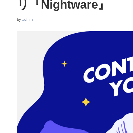
リ『Nightware』
by
admin