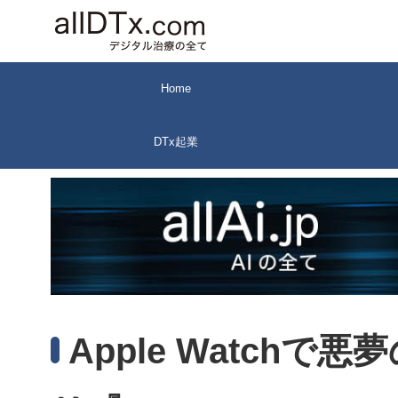
コ
ン
テ
ン
Home
ツ
へ
DTx起業
ス
キ
ッ
プ
Apple Watch