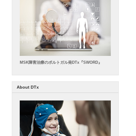
MSK障害治療のポルトガル発DTx『SWORD』
About DTx
良