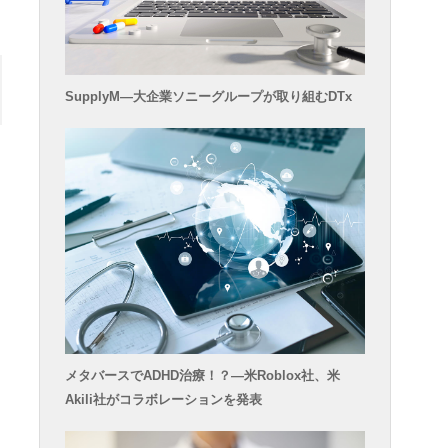
SupplyM―大企業ソニーグループが取り組むDTx
メタバースでADHD治療！？―米Roblox社、米
Akili社がコラボレーションを発表