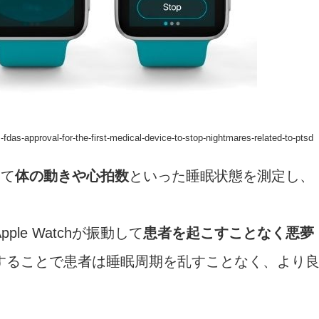
-approval-for-the-first-medical-device-to-stop-nightmares-related-to-ptsd
して
体の動きや心拍数
といった睡眠状態を測定し、
e Watchが振動して
患者を起こすことなく悪夢
することで患者は睡眠周期を乱すことなく、より