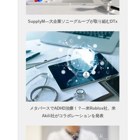
SupplyM―大企業ソニーグループが取り組むDTx
メタバースでADHD治療！？―米Roblox社、米
Akili社がコラボレーションを発表