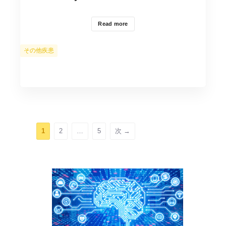
Read more
カ
その他疾患
テ
ゴ
リ
ー
ペ
ペ
ペ
1
2
…
5
次
→
ー
ー
ー
ジ
ジ
ジ