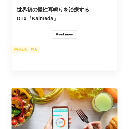
世界初の慢性耳鳴りを治療する
DTx『Kalmeda』
Read more
カ
神経障害・痛み
テ
ゴ
リ
ー