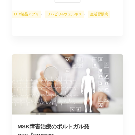
カ
、
、
DTx製品アプリ
リハビリ&ウェルネス
生活習慣病
テ
ゴ
リ
ー
MSK障害治療のポルトガル発