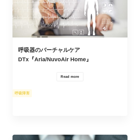
呼吸器のバーチャルケア
DTx『Aria/NuvoAir Home』
Read more
カ
呼吸障害
テ
ゴ
リ
ー