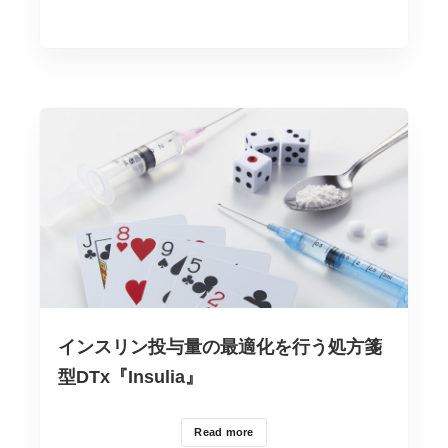
ゴ
リ
ー
インスリン投与量の最適化を行う処方箋
型DTx『Insulia』
Read more