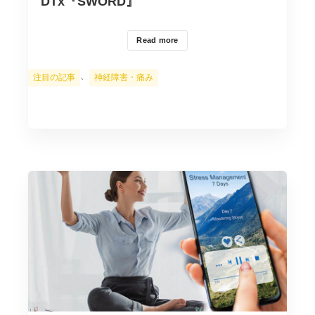
DTx『SWORD』
Read more
カ
、
注目の記事
神経障害・痛み
テ
ゴ
リ
ー