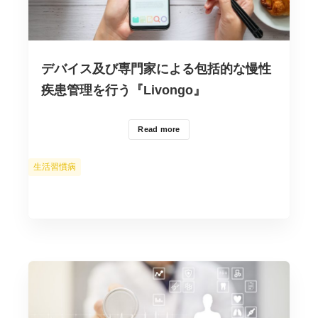
デバイス及び専門家による包括的な慢性
疾患管理を行う『Livongo』
Read more
カ
生活習慣病
テ
ゴ
リ
ー