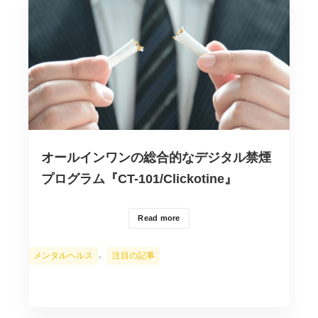
オールインワンの総合的なデジタル禁煙
プログラム『CT-101/Clickotine』
Read more
カ
、
メンタルヘルス
注目の記事
テ
ゴ
リ
ー