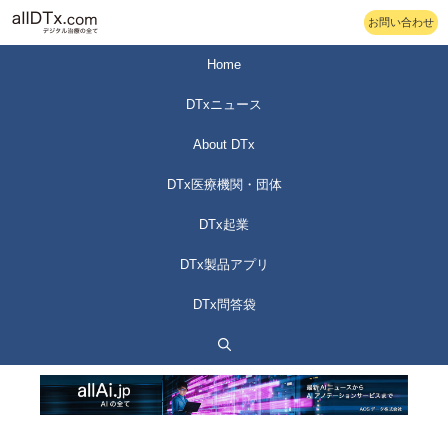
コ
お問い合わせ
ン
テ
Home
ン
DTxニュース
ツ
へ
About DTx
ス
DTx医療機関・団体
キ
ッ
DTx起業
プ
DTx製品アプリ
DTx問答袋