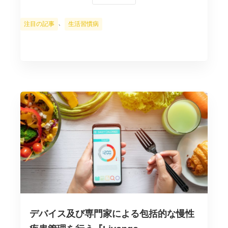
カ
、
注目の記事
生活習慣病
テ
ゴ
リ
ー
デバイス及び専門家による包括的な慢性