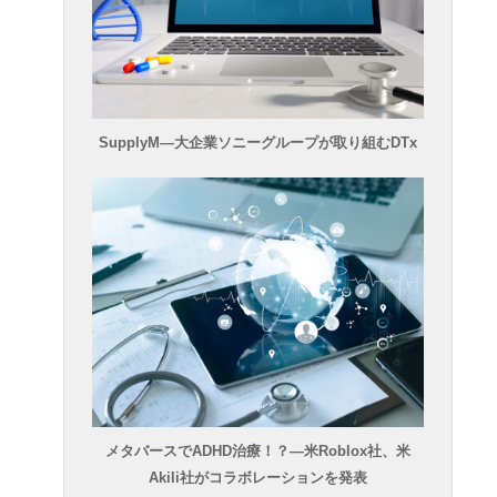
SupplyM―大企業ソニーグループが取り組むDTx
メタバースでADHD治療！？―米Roblox社、米
Akili社がコラボレーションを発表