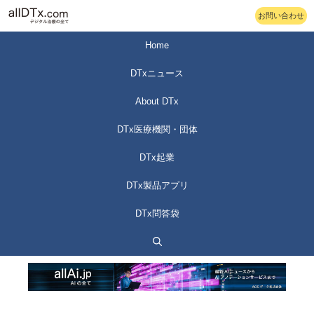
コ
お問い合わせ
ン
テ
Home
ン
DTxニュース
ツ
へ
About DTx
ス
DTx医療機関・団体
キ
ッ
DTx起業
プ
DTx製品アプリ
DTx問答袋