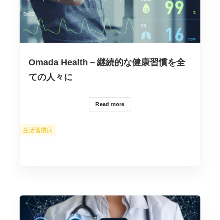
Omada Health－継続的な健康習慣を全
ての人々に
Read more
カ
生活習慣病
テ
ゴ
リ
ー