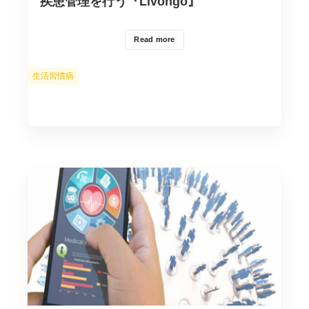
疾患管理を行う『Livongo』
Read more
カ
生活習慣病
テ
ゴ
リ
ー