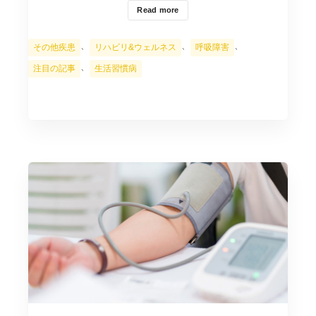
Read more
カ
、
、
、
その他疾患
リハビリ&ウェルネス
呼吸障害
テ
、
注目の記事
生活習慣病
ゴ
リ
ー