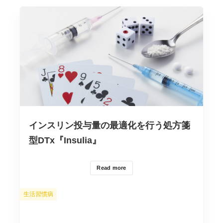
インスリン投与量の最適化を行う処方箋
型DTx『Insulia』
Read more
カ
生活習慣病
テ
ゴ
リ