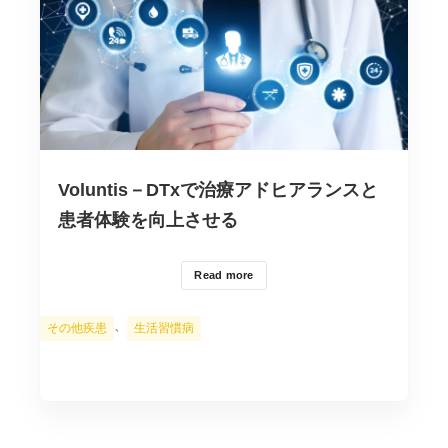
Voluntis－DTxで治療アドヒアランスと
患者体験を向上させる
Read more
カ
、
その他疾患
生活習慣病
テ
ゴ
リ
ー