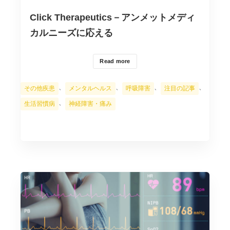
Click Therapeutics－アンメットメディ
カルニーズに応える
Read more
カ
、
、
、
、
その他疾患
メンタルヘルス
呼吸障害
注目の記事
テ
、
生活習慣病
神経障害・痛み
ゴ
リ
ー