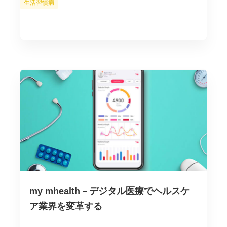
カ
生活習慣病
テ
ゴ
リ
ー
my mhealth－デジタル医療でヘルスケ
ア業界を変革する