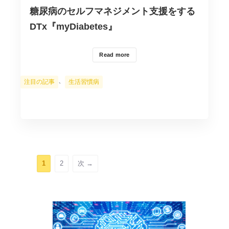
糖尿病のセルフマネジメント支援をする
DTx『myDiabetes』
Read more
カ
、
注目の記事
生活習慣病
テ
ゴ
リ
ー
ペ
ペ
1
2
次
→
ー
ー
ジ
ジ