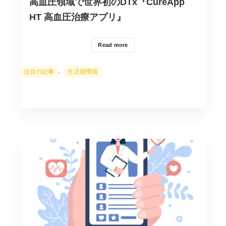
高血圧領域で世界初のDTx『CureApp
HT 高血圧治療アプリ』
Read more
カ
、
注目の記事
生活習慣病
テ
ゴ
リ
ー