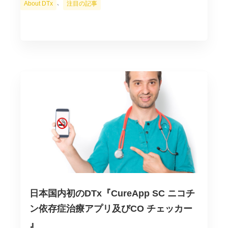
カ
、
About DTx
注目の記事
テ
ゴ
リ
ー
日本国内初のDTx『CureApp SC ニコチ
ン依存症治療アプリ及びCO チェッカー
』