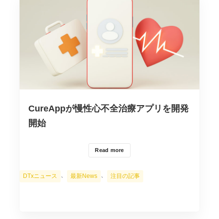
CureAppが慢性心不全治療アプリを開発
開始
Read more
カ
、
、
DTxニュース
最新News
注目の記事
テ
ゴ
リ
ー