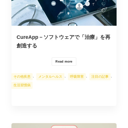
CureApp－ソフトウェアで「治療」を再
創造する
Read more
カ
、
、
、
、
その他疾患
メンタルヘルス
呼吸障害
注目の記事
テ
生活習慣病
ゴ
リ
ー