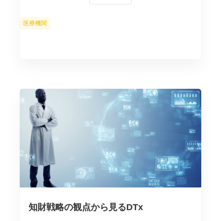
カ
医療機関
テ
ゴ
リ
ー
知財戦略の観点から見るDTx