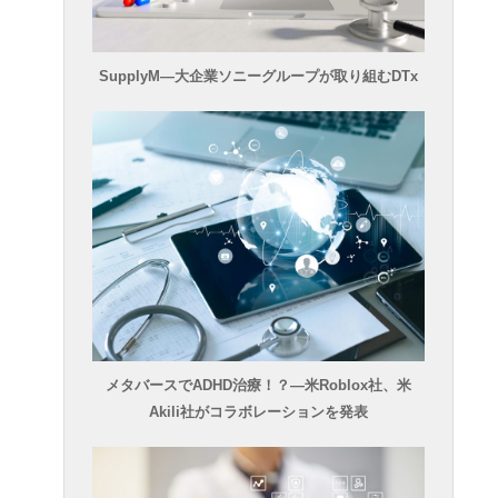
SupplyM―大企業ソニーグループが取り組むDTx
メタバースでADHD治療！？―米Roblox社、米
Akili社がコラボレーションを発表