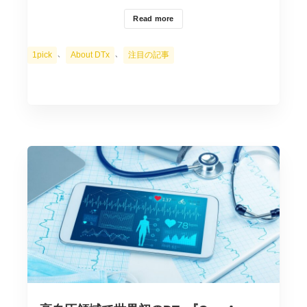
Read more
カ
、
、
1pick
About DTx
注目の記事
テ
ゴ
リ
ー