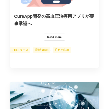
CureApp開発の高血圧治療用アプリが薬
事承認へ
Read more
カ
、
、
DTxニュース
最新News
注目の記事
テ
ゴ
リ
ー