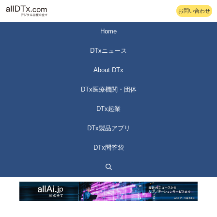
コ
お問い合わせ
ン
テ
Home
ン
DTxニュース
ツ
へ
About DTx
ス
DTx医療機関・団体
キ
ッ
DTx起業
プ
DTx製品アプリ
DTx問答袋