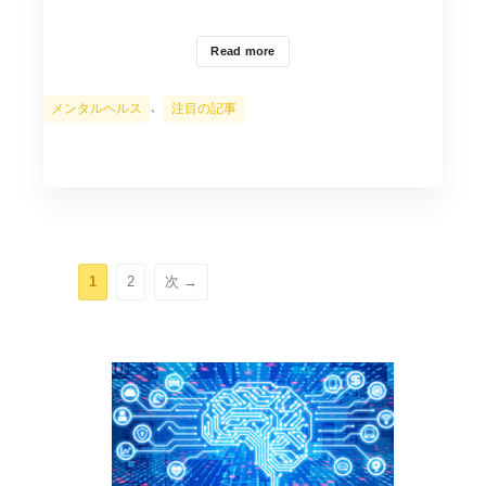
Read more
カ
、
メンタルヘルス
注目の記事
テ
ゴ
リ
ー
ペ
ペ
1
2
次
→
ー
ー
ジ
ジ