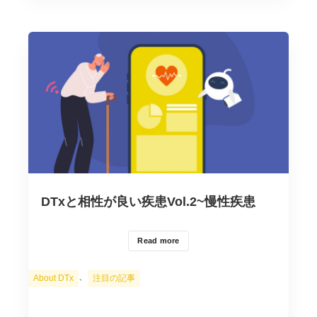
DTxと相性が良い疾患Vol.2~慢性疾患
Read more
カ
、
About DTx
注目の記事
テ
ゴ
リ