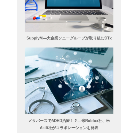
SupplyM―大企業ソニーグループが取り組むDTx
メタバースでADHD治療！？―米Roblox社、米
Akili社がコラボレーションを発表