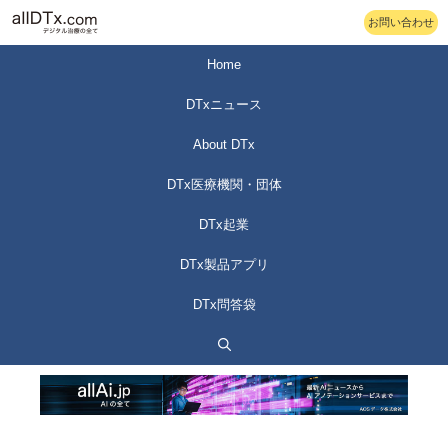
コ
お問い合わせ
ン
テ
Home
ン
DTxニュース
ツ
へ
About DTx
ス
DTx医療機関・団体
キ
ッ
DTx起業
プ
DTx製品アプリ
DTx問答袋