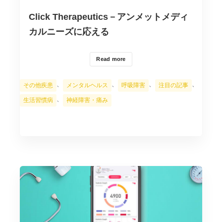
Click Therapeutics－アンメットメディ
カルニーズに応える
Read more
カ
、
、
、
、
その他疾患
メンタルヘルス
呼吸障害
注目の記事
テ
、
生活習慣病
神経障害・痛み
ゴ
リ
ー