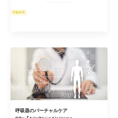
カ
呼吸障害
テ
ゴ
リ
ー
呼吸器のバーチャルケア