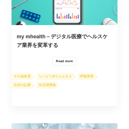
my mhealth－デジタル医療でヘルスケ
ア業界を変革する
Read more
カ
、
、
、
その他疾患
リハビリ&ウェルネス
呼吸障害
テ
、
注目の記事
生活習慣病
ゴ
リ
ー