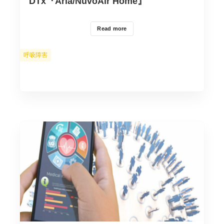
DTx『Aria/NuvoAir Home』
Read more
カ
呼吸障害
テ
ゴ
リ
ー