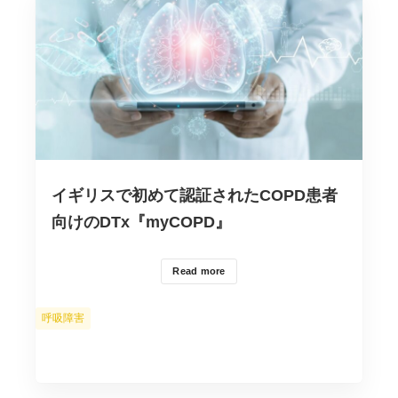
イギリスで初めて認証されたCOPD患者
向けのDTx『myCOPD』
Read more
カ
呼吸障害
テ
ゴ
リ
ー