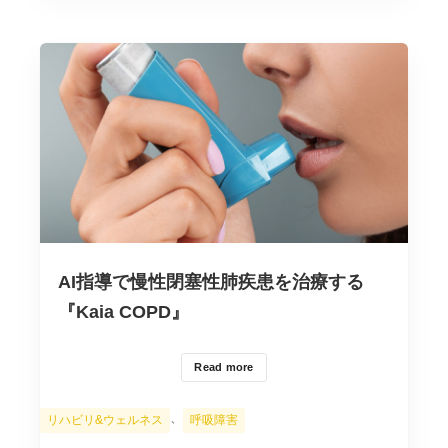
AI指導で慢性閉塞性肺疾患を治療する
『Kaia COPD』
Read more
カ
、
リハビリ&ウェルネス
呼吸障害
テ