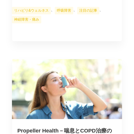
カ
、
、
、
リハビリ&ウェルネス
呼吸障害
注目の記事
テ
神経障害・痛み
ゴ
リ
ー
Propeller Health－喘息とCOPD治療の