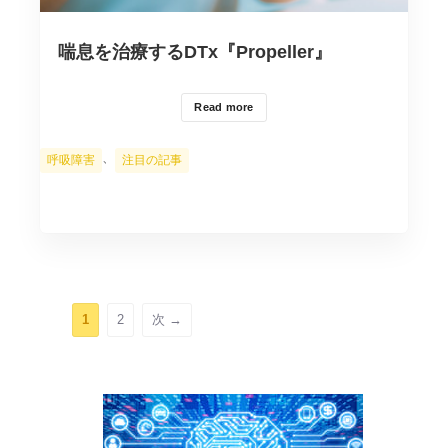
喘息を治療するDTx『Propeller』
Read more
カ
、
呼吸障害
注目の記事
テ
ゴ
リ
ー
ペ
ペ
1
2
次
→
ー
ー
ジ
ジ